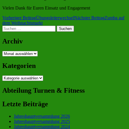
Vielen Dank für Euren Einsatz und Engagement
Beitragsnavigation
Vorheriger Beitrag
Übungsleiterwechsel
Nächster Beitrag
Zumba auf
dem Weihnachtsmarkt
Suchen
nach:
Archiv
Archiv
Kategorien
Kategorien
Abteilung Turnen & Fitness
Letzte Beiträge
Jahreshauptversammlung 2026
Jahreshauptversammlung 2025
Jahreshauptversammlung 2024