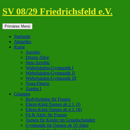
Zum
SV 08/29 Friedrichsfeld e.V.
Inhalt
springen
Suchen
Primäres Menü
Startseite
Aktuelles
Kurse
Aerobic
Drums Alive
Step-Aerobic
Wirbelsäulen-Gymnastik I
Wirbelsäulen-Gymnastik II
Wirbelsäulen-Gymnastik III
Yoga-Fitness
Zumba I
Gruppen
Bodyforming für Frauen
Eltern-Kind-Turnen ab 2 J. (I)
Eltern-Kind-Turnen ab 4 J. (II)
Fit & Aktiv für Frauen
Turnen für Kinder im Grundschulalter
Gymnastik für Damen ab 50 Jahre