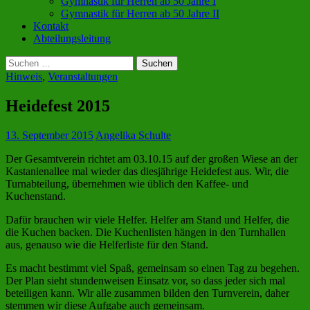
Gymnastik für Herren ab 50 Jahre I
Gymnastik für Herren ab 50 Jahre II
Kontakt
Abteilungsleitung
Suchen
nach:
Hinweis
,
Veranstaltungen
Heidefest 2015
13. September 2015
Angelika Schulte
Der Gesamtverein richtet am 03.10.15 auf der großen Wiese an der
Kastanienallee mal wieder das diesjährige Heidefest aus. Wir, die
Turnabteilung, übernehmen wie üblich den Kaffee- und
Kuchenstand.
Dafür brauchen wir viele Helfer. Helfer am Stand und Helfer, die
die Kuchen backen. Die Kuchenlisten hängen in den Turnhallen
aus, genauso wie die Helferliste für den Stand.
Es macht bestimmt viel Spaß, gemeinsam so einen Tag zu begehen.
Der Plan sieht stundenweisen Einsatz vor, so dass jeder sich mal
beteiligen kann. Wir alle zusammen bilden den Turnverein, daher
stemmen wir diese Aufgabe auch gemeinsam.