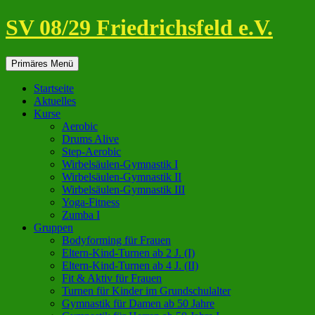
Zum
SV 08/29 Friedrichsfeld e.V.
Inhalt
springen
Suchen
Primäres Menü
Startseite
Aktuelles
Kurse
Aerobic
Drums Alive
Step-Aerobic
Wirbelsäulen-Gymnastik I
Wirbelsäulen-Gymnastik II
Wirbelsäulen-Gymnastik III
Yoga-Fitness
Zumba I
Gruppen
Bodyforming für Frauen
Eltern-Kind-Turnen ab 2 J. (I)
Eltern-Kind-Turnen ab 4 J. (II)
Fit & Aktiv für Frauen
Turnen für Kinder im Grundschulalter
Gymnastik für Damen ab 50 Jahre