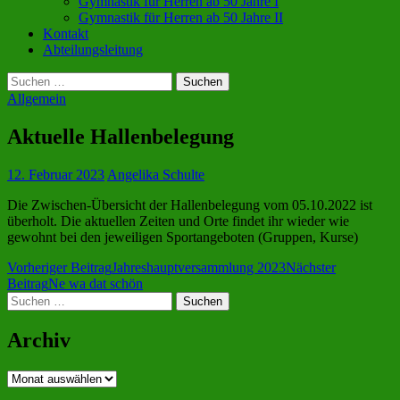
Gymnastik für Herren ab 50 Jahre I
Gymnastik für Herren ab 50 Jahre II
Kontakt
Abteilungsleitung
Suchen
nach:
Allgemein
Aktuelle Hallenbelegung
12. Februar 2023
Angelika Schulte
Die Zwischen-Übersicht der Hallenbelegung vom 05.10.2022 ist
überholt. Die aktuellen Zeiten und Orte findet ihr wieder wie
gewohnt bei den jeweiligen Sportangeboten (Gruppen, Kurse)
Beitragsnavigation
Vorheriger Beitrag
Jahreshauptversammlung 2023
Nächster
Beitrag
Ne wa dat schön
Suchen
nach:
Archiv
Archiv